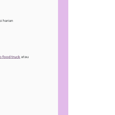
i harian
b food truck
 atau 