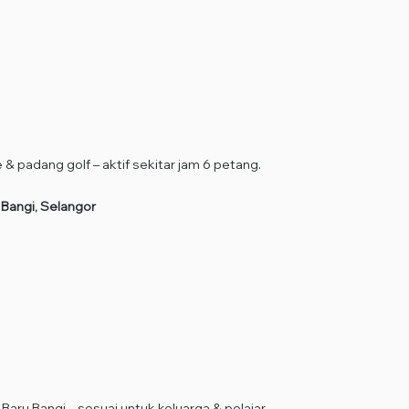
 & padang golf – aktif sekitar jam 6 petang.
Bangi, Selangor
Baru Bangi – sesuai untuk keluarga & pelajar.