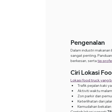
Pengenalan
Dalam industri makanan 
sangat penting. Panduan 
berkesan, serta 
tip prof
Ciri Lokasi Fo
Lokasi food truck yang b
Trafik pejalan kaki 
Aktiviti waktu mala
Zon parkir dan pem
Keterlihatan dari ja
Kemudahan bekalan e
Contoh lokasi seperti 
TA