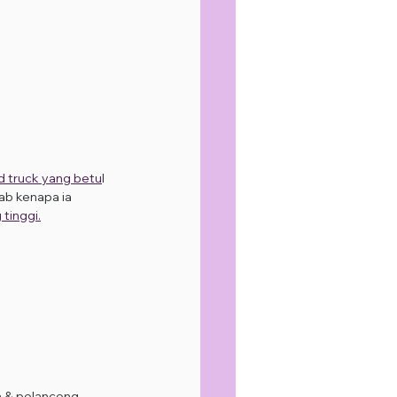
d truck yang betu
l 
ab kenapa ia 
 tinggi.
 & pelancong.