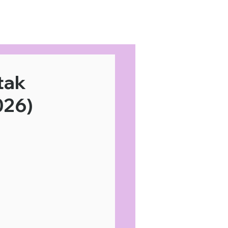
Home
Area Coverage
tak
026)