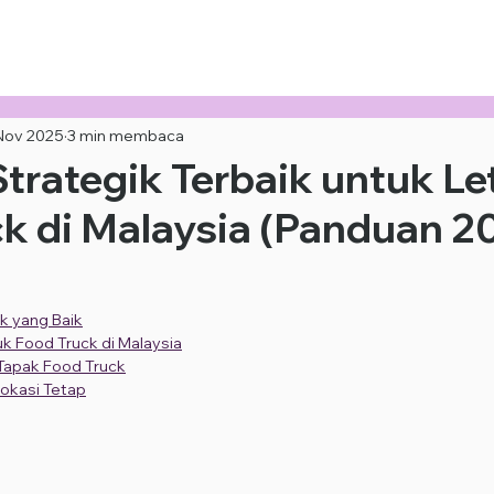
i Kami +6010-253 9688
Nov 2025
3 min membaca
Strategik Terbaik untuk Le
k di Malaysia (Panduan 2
ck yang Baik
uk Food Truck di Malaysia
 Tapak Food Truck
Lokasi Tetap