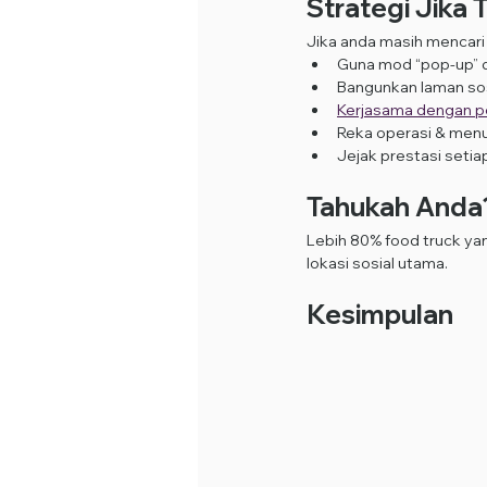
Strategi Jika 
Jika anda masih mencari
Guna mod “pop-up” d
Bangunkan laman sos
Kerjasama dengan p
Reka operasi & menu
Jejak prestasi setiap 
Tahukah Anda
Lebih 80% food truck yan
lokasi sosial utama.
Kesimpulan