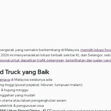
bergerak yang semakin berkembang di Malaysia, 
memilih lokasi foo
2026 ini menyenaraikan lokasi terbaik sekitar KL dan Selangor, seb
esional untuk dapatkan trafik pelanggan, keterlihatan dan jualan yang
od Truck yang Baik
erjaya
 di Malaysia selalunya ada:
yang tinggi (pusat pejabat, hiburan, tumpuan malam)
m & hujung minggu
unggahan yang mudah
lan utama atau laluan pengangkutan awam
lektrik & pengurusan sisa
PAK Urban Street Dining – KLCC
 menarik ramai pelanggan tempatan