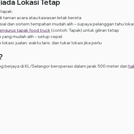
Tiada Lokasi Tetap
 tapak:
i taman acara atau kawasan letak kereta
ial dan sistem tempahan mudah alih – supaya pelanggan tahu lokas
engurus tapak food truck
 (contoh: Tapak) untuk giliran tetap
 yang mudah alih – setup cepat
lokasi: jualan, waktu laris, dan tukar lokasi jika perlu
?
g berjaya di KL/Selangor beroperasi dalam jarak 500 meter dari 
ha