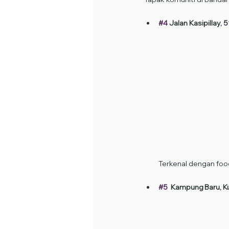
#4
 Jalan Kasipillay,
Terkenal dengan foo
#5
  Kampung Baru, K