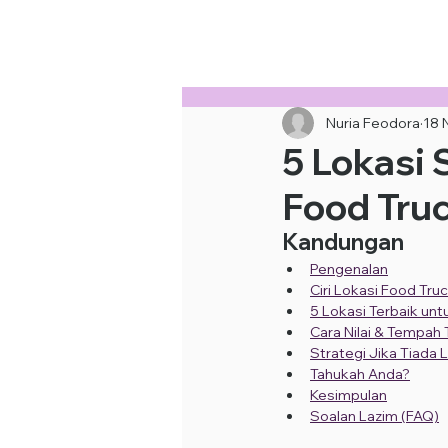
Sewa Food Truck Termurah · Hubung
Nuria Feodora
18 
5 Lokasi 
Food Truc
Kandungan
Pengenalan
Ciri Lokasi Food Tru
5 Lokasi Terbaik unt
Cara Nilai & Tempah
Strategi Jika Tiada 
Tahukah Anda?
Kesimpulan
Soalan Lazim (FAQ)