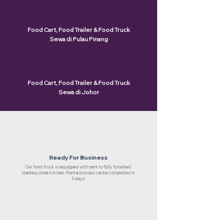
Food Cart, Food Trailer & Food Truck
Sewa di Pulau Pinang
Food Cart, Food Trailer & Food Truck
Sewa di Johor
Ready For Business
Our food truck is equipped with semi to fully furnished
stainless steel kitchen. Rental process can be completed in
3 days!