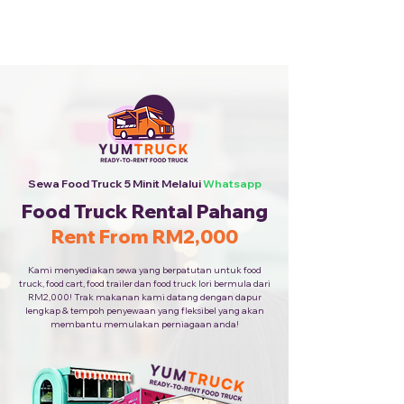
Sewa Food Truck Termurah ·
Hubungi Kami
+6010-253
9688
Sewa Food Truck 5 Minit Melalui
Whatsapp
Food Truck Rental Pahang
Rent From RM2,000
Kami menyediakan sewa yang berpatutan untuk food
truck, food cart, food trailer dan food truck lori bermula dari
RM2,000! Trak makanan kami datang dengan dapur
lengkap & tempoh penyewaan yang fleksibel yang akan
membantu memulakan perniagaan anda!