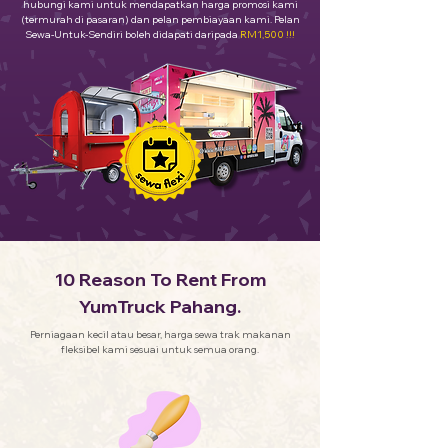
hubungi kami untuk mendapatkan harga promosi kami
(termurah di pasaran) dan pelan pembiayaan kami. Pelan
Sewa-Untuk-Sendiri boleh didapati daripada
RM1,500 !!!
10 Reason To Rent From
YumTruck Pahang.
Perniagaan kecil atau besar, harga sewa trak makanan
fleksibel kami sesuai untuk semua orang.