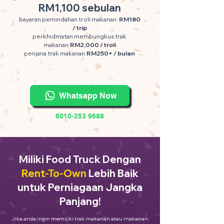
RM1,100 sebulan
bayaran pemindahan troli makanan:
RM180
/ trip
perkhidmatan membungkus trak
makanan:
RM2,000 / troli
penjana trak makanan:
RM250+ / bulan
Whatsapp Now
6010-253 9688
Miliki Food Truck Dengan
Rent-To-Own
Lebih Baik
untuk Perniagaan Jangka
Panjang!
Jika anda ingin memiliki trak makanan atau makanan,