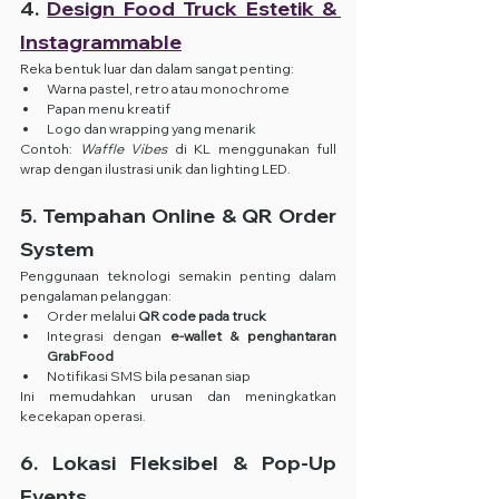
4. 
Design Food Truck Estetik & 
Instagrammable
Reka bentuk luar dan dalam sangat penting:
Warna pastel, retro atau monochrome
Papan menu kreatif
Logo dan wrapping yang menarik
Contoh: 
Waffle Vibes
 di KL menggunakan full 
wrap dengan ilustrasi unik dan lighting LED.
5. Tempahan Online & QR Order 
System
Penggunaan teknologi semakin penting dalam 
pengalaman pelanggan:
Order melalui 
QR code pada truck
Integrasi dengan 
e-wallet & penghantaran 
GrabFood
Notifikasi SMS bila pesanan siap
Ini memudahkan urusan dan meningkatkan 
kecekapan operasi.
6. Lokasi Fleksibel & Pop-Up 
Events