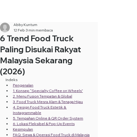
Sewa Food Truck Termurah ·
Hubungi Kami
+6010-253
9688
Abby Kuntum
12 Feb
3 min membaca
6 Trend Food Truck
Paling Disukai Rakyat
Malaysia Sekarang
(2026)
Indeks
Pengenalan
1. Konsep “Specialty Coffee on Wheels”
2. Menu Fusion Tempatan & Global
3. Food Truck Mesra Alam & Tenaga Hijau
4. Design Food Truck Estetik & 
Instagrammable
5. Tempahan Online & QR Order System
6. Lokasi Fleksibel & Pop-Up Events
Kesimpulan
FAQ: Sewa & Operasi Food Truck di Malaysia