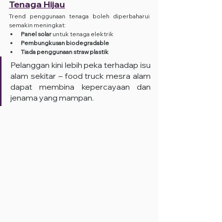
Tenaga Hijau
Trend penggunaan tenaga boleh diperbaharui 
semakin meningkat:
Panel solar
 untuk tenaga elektrik
Pembungkusan biodegradable
Tiada penggunaan straw plastik
Pelanggan kini lebih peka terhadap isu 
alam sekitar – food truck mesra alam 
dapat membina kepercayaan dan 
jenama yang mampan.