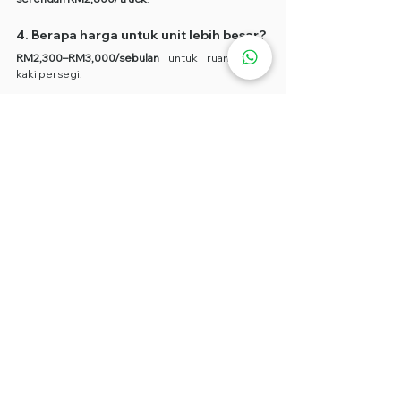
4. Berapa harga untuk unit lebih besar?
RM2,300–RM3,000/sebulan
 untuk ruang >100 
kaki persegi.
5. Adakah generator disediakan?
Ya, kami sediakan generator dengan kadar 
RM150+/bulan
.
📢 PROMOSI 
SEWA FOOD 
TRUCK
 2026 – LIMITED OFFER!
Kami menawarkan 
sewa food trucks, food carts, 
food trailers dan lori food truck
 bermula dari 
RM2,000 sahaja!
🏠 RM2,000 untuk saiz 55–72 kaki persegi
🏢 RM2,300+ untuk lebih 100 kaki persegi
🎭 Servis wrapping: RM2,800/truck