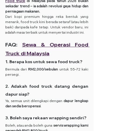
Food truck
 di Malaysia pada tahun 2026 bukan 
sekadar trend – ia adalah revolusi gaya hidup dan 
perniagaan makanan.
Dari kopi premium hingga reka bentuk yang 
menarik, food truck kini berada setaraf (atau lebih 
baik) daripada kafe tetap. Untuk vendor baru, ini 
adalah masa terbaik untuk menyertai industri ini.
FAQ: 
Sewa & Operasi Food 
Truck di Malaysia
1. Berapa kos untuk sewa food truck?
Bermula dari 
RM2,000/sebulan
 untuk 55–72 kaki 
persegi.
2. Adakah food truck datang dengan 
dapur siap?
Ya, semua unit dilengkapi dengan 
dapur lengkap 
dan sedia beroperasi
.
3. Boleh saya rekaan wrapping sendiri?
Boleh, atau anda boleh guna 
servis wrapping kami 
serendah RM2,800/truck
.