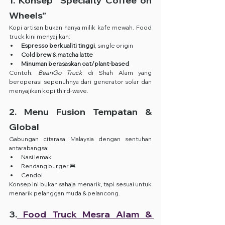
1. Konsep “Specialty Coffee on 
Wheels”
Kopi artisan bukan hanya milik kafe mewah. Food 
truck kini menyajikan:
Espresso berkualiti tinggi
, single origin
Cold brew & matcha latte
Minuman berasaskan oat/plant-based
Contoh: 
BeanGo Truck
 di Shah Alam yang 
beroperasi sepenuhnya dari generator solar dan 
menyajikan kopi third-wave.
2. Menu Fusion Tempatan & 
Global
Gabungan citarasa Malaysia dengan sentuhan 
antarabangsa:
Nasi lemak 
Rendang burger 🍔
Cendol  
Konsep ini bukan sahaja menarik, tapi sesuai untuk 
menarik pelanggan muda & pelancong.
3.
 Food Truck Mesra Alam & 