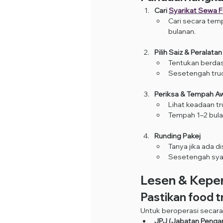
Cari 
Syarikat Sewa 
Cari secara tem
bulanan.
Pilih Saiz & Peralata
Tentukan berdasar
Sesetengah truck
Periksa & Tempah A
Lihat keadaan tr
Tempah 1–2 bulan
Runding Pakej
Tanya jika ada d
Sesetengah syar
Lesen & Kepe
Pastikan food t
Untuk beroperasi secara 
JPJ (Jabatan Penga