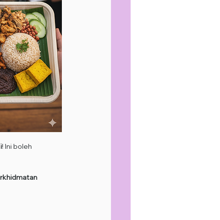
i
! Ini boleh 
rkhidmatan 