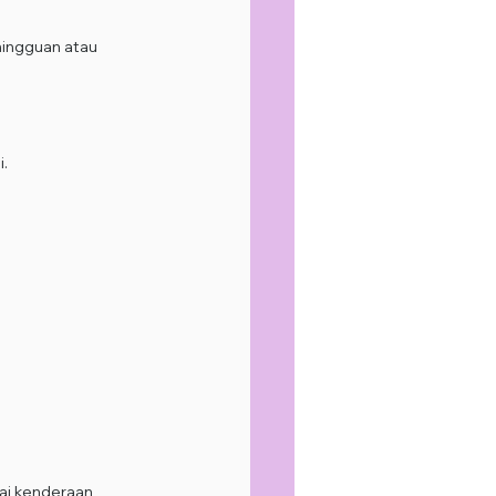
mingguan atau 
i.
ai kenderaan 