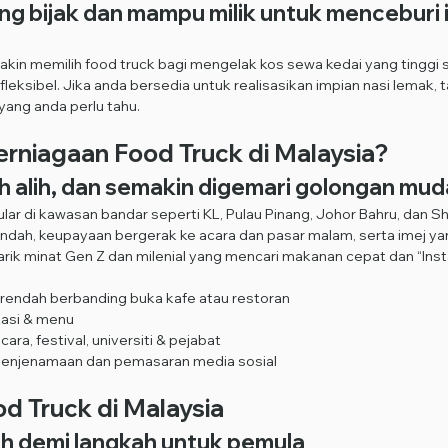
ing bijak dan mampu milik untuk menceburi i
akin memilih food truck bagi mengelak kos sewa kedai yang tinggi 
eksibel. Jika anda bersedia untuk realisasikan impian nasi lemak, t
 yang anda perlu tahu.
erniagaan Food Truck di Malaysia?
h alih, dan semakin digemari golongan mud
lar di kawasan bandar seperti KL, Pulau Pinang, Johor Bahru, dan S
rendah, keupayaan bergerak ke acara dan pasar malam, serta imej y
arik minat Gen Z dan milenial yang mencari makanan cepat dan “Ins
rendah berbanding buka kafe atau restoran
okasi & menu
ara, festival, universiti & pejabat
penjenamaan dan pemasaran media sosial
d Truck di Malaysia
h demi langkah untuk pemula