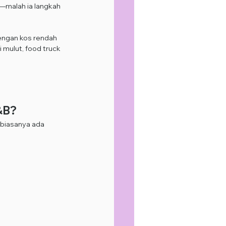
—malah ia langkah 
engan kos rendah 
 mulut, food truck 
&B?
 biasanya ada 