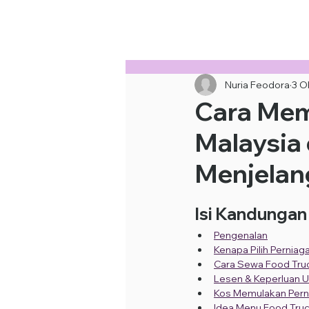
Sewa Food Truck Termurah · Hubung
Nuria Feodora
3 O
Cara Mem
Malaysia
Menjelan
Isi Kandungan
Pengenalan
Kenapa Pilih Perniag
Cara Sewa Food Truc
Lesen & Keperluan 
Kos Memulakan Pern
Idea Menu Food Truck