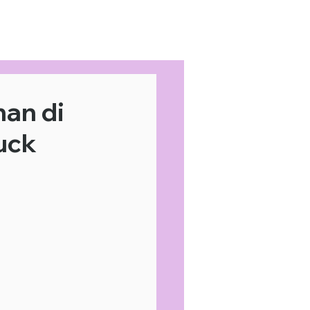
Home
Area Coverage
an di
uck