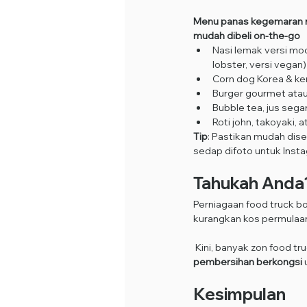
Menu panas kegemaran r
mudah dibeli on-the-go
Nasi lemak versi mo
lobster, versi vegan)
Corn dog Korea & ke
Burger gourmet atau 
Bubble tea, jus sega
Roti john, takoyaki,
Tip
: Pastikan mudah dise
sedap difoto untuk Inst
Tahukah Anda
Perniagaan food truck b
kurangkan kos permulaa
 Kini, banyak zon food t
pembersihan berkongsi
Kesimpulan