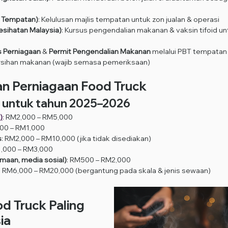
a Tempatan)
: Kelulusan majlis tempatan untuk zon jualan & operasi
sihatan Malaysia)
: Kursus pengendalian makanan & vaksin tifoid un
 Perniagaan
 &
 Permit Pengendalian Makanan
 melalui PBT tempatan
sihan makanan (wajib semasa pemeriksaan)
n Perniagaan Food Truck
 untuk tahun 2025–2026
)
: RM2,000 – RM5,000
300 – RM1,000
s
: RM2,000 – RM10,000 (jika tidak disediakan)
1,000 – RM3,000
maan, media sosial)
: RM500 – RM2,000
: RM6,000 – RM20,000 (bergantung pada skala & jenis sewaan)
d Truck Paling 
ia