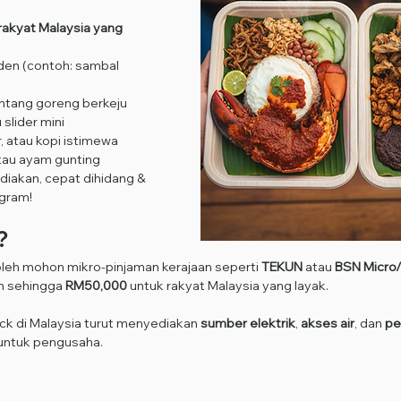
akyat Malaysia yang 
den (contoh: sambal 
ntang goreng berkeju
slider mini
r, atau kopi istimewa
 atau ayam gunting
diakan, cepat dihidang & 
agram!
?
oleh mohon mikro-pinjaman kerajaan seperti 
TEKUN
 atau 
BSN Micro/
n sehingga 
RM50,000
 untuk rakyat Malaysia yang layak.
ruck di Malaysia turut menyediakan 
sumber elektrik
, 
akses air
, dan 
pe
 untuk pengusaha.