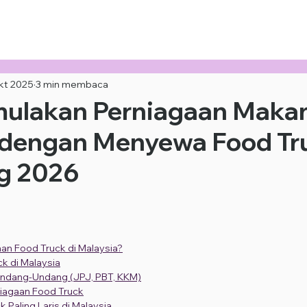
i Kami +6010-253 9688
kt 2025
3 min membaca
ulakan Perniagaan Makan
 dengan Menyewa Food Tr
g 2026
aan Food Truck di Malaysia?
k di Malaysia
Undang-Undang (JPJ, PBT, KKM)
iagaan Food Truck
 Paling Laris di Malaysia