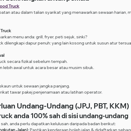
Food Truck
patan atau dalam talian syarikat yang menawarkan sewaan harian, 
n Truck
kan menu anda: grill, fryer, peti sejuk, sinki?
 dilengkapi dapur penuh; yang lain kosong untuk susun atur tersua
wal
uck secara fizikal sebelum tempah.
 lebih awal untuk acara besar atau musim sibuk.
iskaun untuk sewaan jangka panjang.
ikat tawar pakej penjenamaan atau latihan operator.
rluan Undang-Undang (JPJ, PBT, KKM)
ruck anda 100% sah di sisi undang-undang
sah, anda perlu dapatkan kelulusan daripada badan berikut:
ngkutan Jalan)
: Pastikan kenderaan boleh jalan & didaftarkan sebag