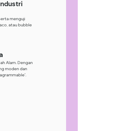
ndustri 
serta menguji 
aco, atau bubble 
a
hah Alam. Dengan 
ang moden dan 
tagrammable”.