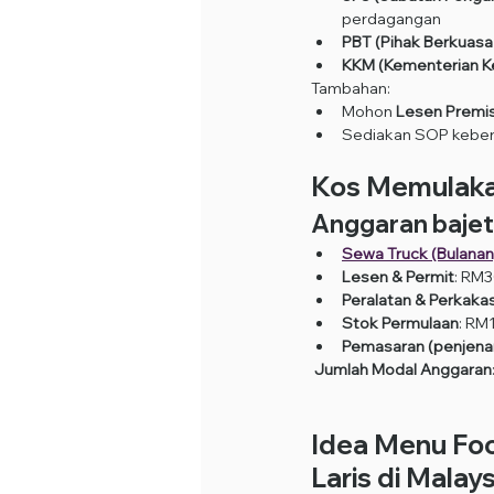
perdagangan
PBT (Pihak Berkuas
KKM (Kementerian Ke
Tambahan:
Mohon 
Lesen Premis
Sediakan SOP keber
Kos Memulaka
Anggaran bajet
Sewa Truck (Bulanan
Lesen & Permit
: RM
Peralatan & Perkaka
Stok Permulaan
: RM
Pemasaran (penjena
Jumlah Modal Anggaran
Idea Menu Foo
Laris di Malays