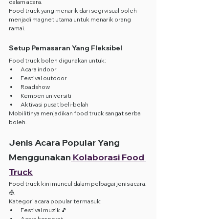
dalam acara.
Food truck yang menarik dari segi visual boleh 
menjadi magnet utama untuk menarik orang 
ramai.
Setup Pemasaran Yang Fleksibel
Food truck boleh digunakan untuk:
Acara indoor
Festival outdoor
Roadshow
Kempen universiti
Aktivasi pusat beli-belah
Mobilitinya menjadikan food truck sangat serba 
boleh.
Jenis Acara Popular Yang 
Menggunakan
 Kolaborasi Food 
Truck
Food truck kini muncul dalam pelbagai jenis acara. 
🎪
Kategori acara popular termasuk:
Festival muzik 🎵
Acara korporat