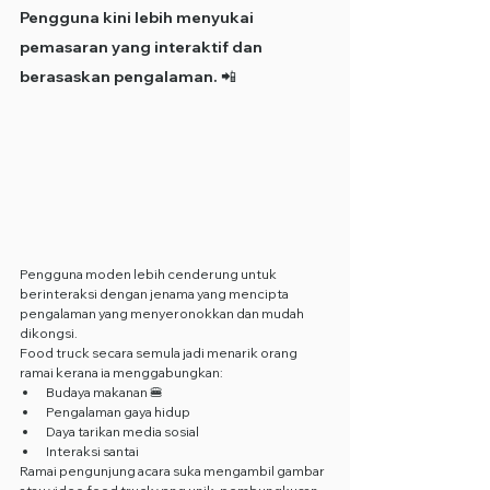
Pengguna kini lebih menyukai 
pemasaran yang interaktif dan 
berasaskan pengalaman. 📲
Pengguna moden lebih cenderung untuk 
berinteraksi dengan jenama yang mencipta 
pengalaman yang menyeronokkan dan mudah 
dikongsi.
Food truck secara semula jadi menarik orang 
ramai kerana ia menggabungkan:
Budaya makanan 🍔
Pengalaman gaya hidup
Daya tarikan media sosial
Interaksi santai
Ramai pengunjung acara suka mengambil gambar 