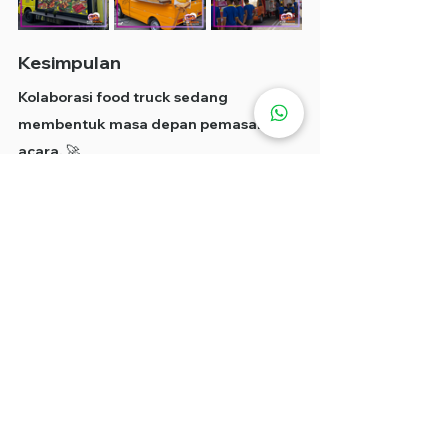
Kesimpulan
Kolaborasi food truck sedang 
membentuk masa depan pemasaran 
acara. 🚀
Pada tahun 2026, jenama semakin memberi 
tumpuan kepada pengalaman pelanggan yang 
diingati, bukan hanya bergantung pada 
pengiklanan tradisional semata-mata.
Food truck menyediakan platform yang kreatif, 
fleksibel, dan sangat menarik untuk perniagaan 
berhubung secara langsung dengan pelanggan.
Sama ada untuk festival, acara korporat, 
pelancaran produk, atau kempen influencer, 
kolaborasi food truck terus berkembang sebagai 
salah satu trend pemasaran acara yang paling 
menarik.
FAQ