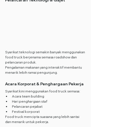
Pelancaran Teknologi & Gajet
Syarikat teknologi semakin banyak menggunakan 
food truck berjenama semasa roadshow dan 
pelancaran produk.
Pengalaman makanan yang interaktif membantu 
menarik lebih ramai pengunjung.
Acara Korporat & Penghargaan Pekerja
Syarikat kini menggunakan food truck semasa:
Acara team building
Hari penghargaan staf
Pelancaran pejabat
Festival korporat
Food truck mencipta suasana yang lebih santai 
dan menarik untuk pekerja.