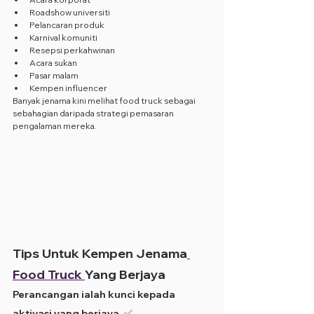
Roadshow universiti
Pelancaran produk
Karnival komuniti
Resepsi perkahwinan
Acara sukan
Pasar malam
Kempen influencer
Banyak jenama kini melihat food truck sebagai 
sebahagian daripada strategi pemasaran 
pengalaman mereka.
Tips Untuk Kempen Jenama
Food Truck 
Yang Berjaya
Perancangan ialah kunci kepada 
aktivasi yang berjaya. ✅