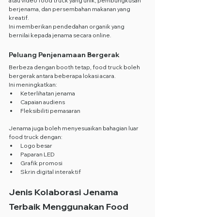
atau video food truck yang unik, pembungkusan 
berjenama, dan persembahan makanan yang 
kreatif.
Ini memberikan pendedahan organik yang 
bernilai kepada jenama secara online.
Peluang Penjenamaan Bergerak
Berbeza dengan booth tetap, food truck boleh 
bergerak antara beberapa lokasi acara.
Ini meningkatkan:
Keterlihatan jenama
Capaian audiens
Fleksibiliti pemasaran
Jenama juga boleh menyesuaikan bahagian luar 
food truck dengan:
Logo besar
Paparan LED
Grafik promosi
Skrin digital interaktif
Jenis Kolaborasi Jenama 
Terbaik Menggunakan Food 