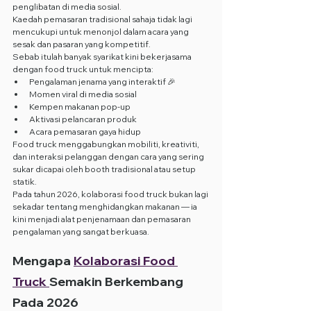
penglibatan di media sosial.
Kaedah pemasaran tradisional sahaja tidak lagi 
mencukupi untuk menonjol dalam acara yang 
sesak dan pasaran yang kompetitif.
Sebab itulah banyak syarikat kini bekerjasama 
dengan food truck untuk mencipta:
Pengalaman jenama yang interaktif 🎉
Momen viral di media sosial
Kempen makanan pop-up
Aktivasi pelancaran produk
Acara pemasaran gaya hidup
Food truck menggabungkan mobiliti, kreativiti, 
dan interaksi pelanggan dengan cara yang sering 
sukar dicapai oleh booth tradisional atau setup 
statik.
Pada tahun 2026, kolaborasi food truck bukan lagi 
sekadar tentang menghidangkan makanan — ia 
kini menjadi alat penjenamaan dan pemasaran 
pengalaman yang sangat berkuasa.
Mengapa 
Kolaborasi Food 
Truck 
Semakin Berkembang 
Pada 2026