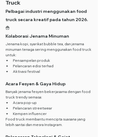
Truck
Pelbagai industri menggunakan food 
truck secara kreatif pada tahun 2026. 
🍟
Kolaborasi Jenama Minuman
Jenama kopi, syarikat bubble tea, dan jenama 
minuman tenaga sering menggunakan food truck 
untuk:
Pensampelan produk
Pelancaran edisi terhad
Aktivasi festival
Acara Fesyen & Gaya Hidup
Banyak jenama fesyen bekerjasama dengan food 
truck trendy semasa:
Acara pop-up
Pelancaran streetwear
Kempen influencer
Food truck membantu mencipta suasana yang 
lebih santai dan mesra Instagram.