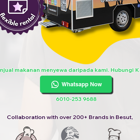
enjual makanan menyewa daripada kami. Hubungi K
Whatsapp Now
6010-253 9688
Collaboration with over 200+ Brands in Besut,