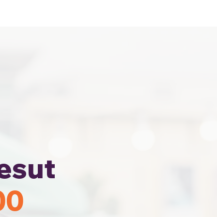
Home
Area Coverage
esut
00