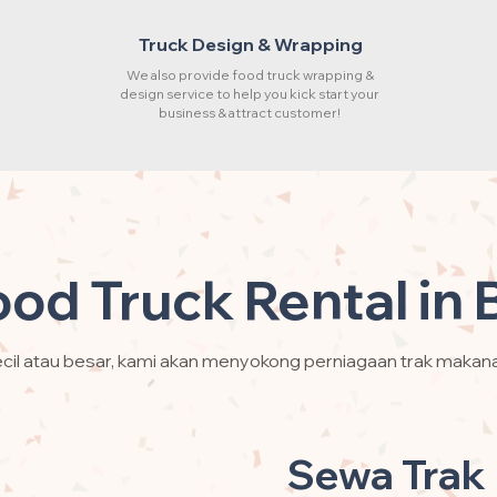
Truck Design & Wrapping
We also provide food truck wrapping &
design service to help you kick start your
business & attract customer!
ood Truck Rental in 
cil atau besar, kami akan menyokong perniagaan trak makan
Sewa Trak