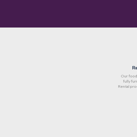
R
Our food 
fully fu
Rental pro