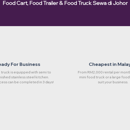
Food Cart, Food Trailer & Food Truck Sewa di Johor
eady For Business
Cheapest in Mala
truck is equipped with semi to
From RM2,000 rental per month
rnished stainless steel kitchen.
mini food truck or a large food
cess can be completed in 3 days!
suit your business.