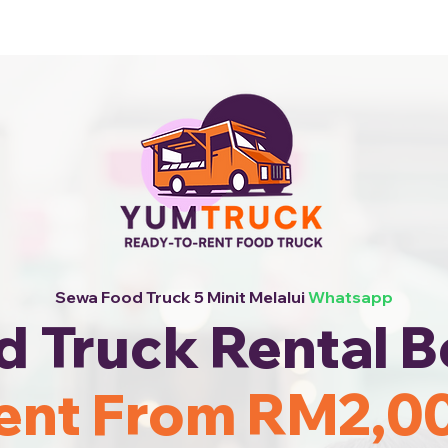
i Kami +6010-253 9688
Sewa Food Truck 5 Minit Melalui
Whatsapp
d Truck Rental B
ent From RM2,0