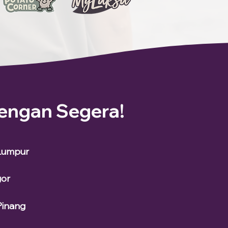
engan Segera!
 Lumpur
gor
Pinang