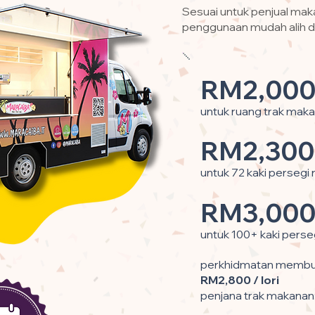
Sesuai untuk penjual ma
penggunaan mudah alih d
RM2,000
untuk ruang trak maka
RM2,300
untuk 72 kaki persegi
RM3,000
untuk 100+ kaki perse
perkhidmatan membun
RM2,800 / lori
penjana trak makanan