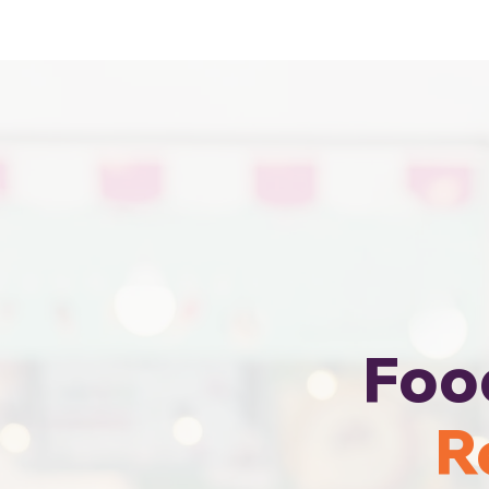
Sewa Food Truck Termurah · Hubung
Foo
R