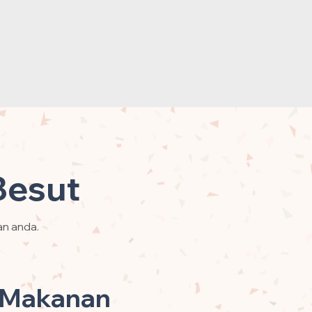
Besut
an anda.
 Makanan