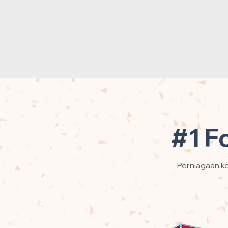
#1 F
Perniagaan ke