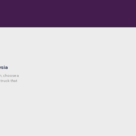
ysia
, choose a
 truck that