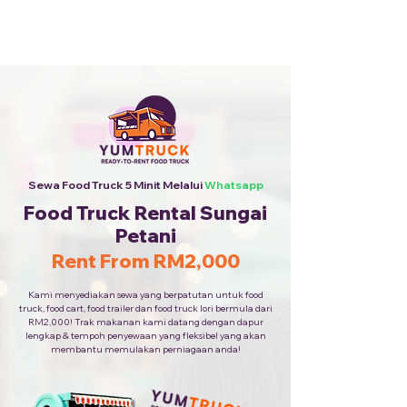
Sewa Food Truck Termurah ·
Hubungi Kami
+6010-253
9688
Sewa Food Truck 5 Minit Melalui
Whatsapp
Food Truck Rental Sungai
Petani
Rent From RM2,000
Kami menyediakan sewa yang berpatutan untuk food
truck, food cart, food trailer dan food truck lori bermula dari
RM2,000! Trak makanan kami datang dengan dapur
lengkap & tempoh penyewaan yang fleksibel yang akan
membantu memulakan perniagaan anda!