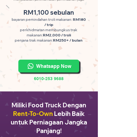
RM1,100 sebulan
bayaran pemindahan troli makanan:
RM180
/ trip
perkhidmatan membungkus trak
makanan:
RM2,000 / troli
penjana trak makanan:
RM250+ / bulan
Whatsapp Now
6010-253 9688
Miliki Food Truck Dengan
Rent-To-Own
Lebih Baik
untuk Perniagaan Jangka
Panjang!