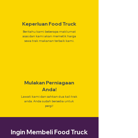
Keperluan Food Truck
Beritahu kami beberapa maklumat
asas dan kami akan memetik harga
sewa trak makanan terbaik kami.
Mulakan Perniagaan
Anda!
Lawati kami dan sahkan dua kali trak
anda. Anda sudah bersedia untuk
pergi!
Ingin Membeli Food Truck