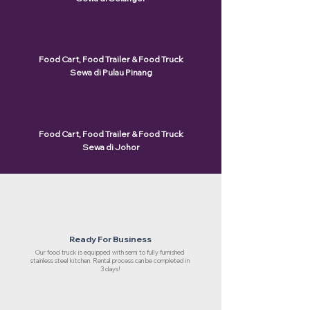
Food Cart, Food Trailer & Food Truck
Sewa di Pulau Pinang
Food Cart, Food Trailer & Food Truck
Sewa di Johor
Ready For Business
Our food truck is equipped with semi to fully furnished
stainless steel kitchen. Rental process can be completed in
3 days!