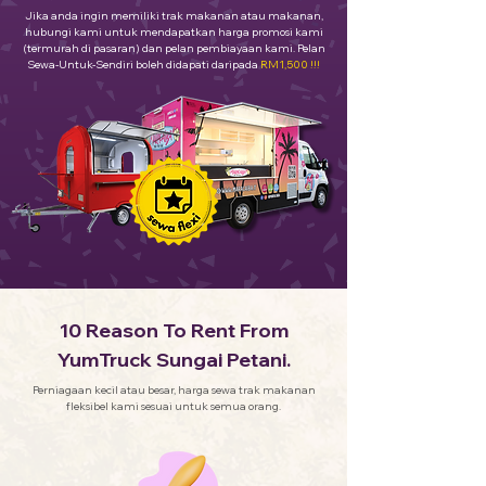
Jika anda ingin memiliki trak makanan atau makanan,
hubungi kami untuk mendapatkan harga promosi kami
(termurah di pasaran) dan pelan pembiayaan kami. Pelan
Sewa-Untuk-Sendiri boleh didapati daripada
RM1,500 !!!
10 Reason To Rent From
YumTruck Sungai Petani.
Perniagaan kecil atau besar, harga sewa trak makanan
fleksibel kami sesuai untuk semua orang.