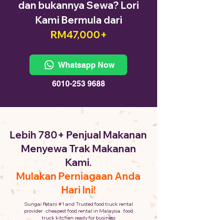
dan bukannya Sewa? Lori
Kami Bermula dari
RM47,000+
Whatsapp Now
6010-253 9688
Lebih 780+ Penjual Makanan
Menyewa Trak Makanan
Kami.
Mulakan Perniagaan Anda
Hari Ini!
Sungai Petani #1 and Trusted food truck rental
provider · cheapest food rental in Malaysia · food
truck kitchen ready for business