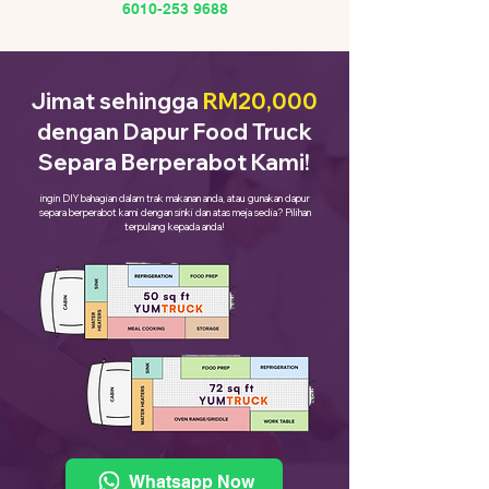
6010-253 9688
Jimat sehingga
RM20,000
dengan Dapur Food Truck
Separa Berperabot Kami!
ingin DIY bahagian dalam trak makanan anda, atau gunakan dapur
separa berperabot kami dengan sinki dan atas meja sedia? Pilihan
terpulang kepada anda!
Whatsapp Now