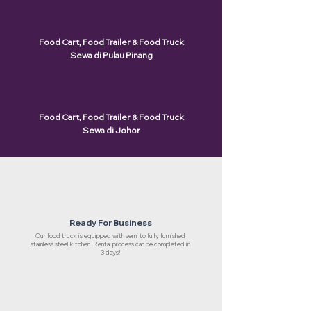
Food Cart, Food Trailer & Food Truck
Sewa di Pulau Pinang
Food Cart, Food Trailer & Food Truck
Sewa di Johor
Ready For Business
Our food truck is equipped with semi to fully furnished
stainless steel kitchen. Rental process can be completed in
3 days!