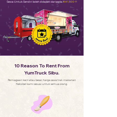
Sewa-Untuk-Sendiri boleh didapati daripada
RM1,500 !!!
10 Reason To Rent From
YumTruck Sibu.
Perniagaan kecil atau besar, harga sewa trak makanan
fleksibel kami sesuai untuk semua orang.