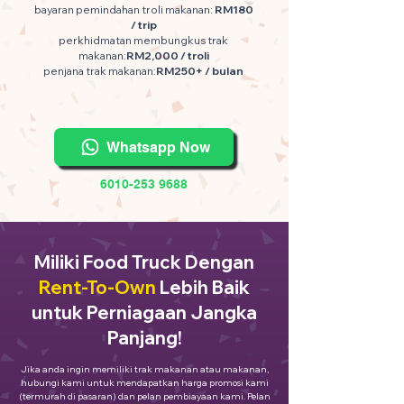
bayaran pemindahan troli makanan:
RM180
/ trip
perkhidmatan membungkus trak
makanan:
RM2,000 / troli
penjana trak makanan:
RM250+ / bulan
Whatsapp Now
6010-253 9688
Miliki Food Truck Dengan
Rent-To-Own
Lebih Baik
untuk Perniagaan Jangka
Panjang!
Jika anda ingin memiliki trak makanan atau makanan,
hubungi kami untuk mendapatkan harga promosi kami
(termurah di pasaran) dan pelan pembiayaan kami. Pelan