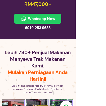
RM47,000+
Whatsapp Now
6010-253 9688
Lebih 780+ Penjual Makanan
Menyewa Trak Makanan
Kami.
Mulakan Perniagaan Anda
Hari Ini!
Sibu #1 and Trusted food truck rental provider ·
cheapest food rental in Malaysia · food truck
kitchen ready for business