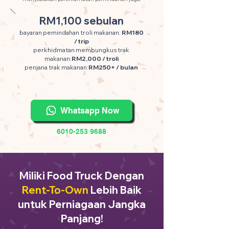
RM1,100 sebulan
bayaran pemindahan troli makanan:
RM180
/ trip
perkhidmatan membungkus trak
makanan:
RM2,000 / troli
penjana trak makanan:
RM250+ / bulan
Whatsapp Now
6010-253 9688
Miliki Food Truck Dengan
Rent-To-Own
Lebih Baik
untuk Perniagaan Jangka
Panjang!