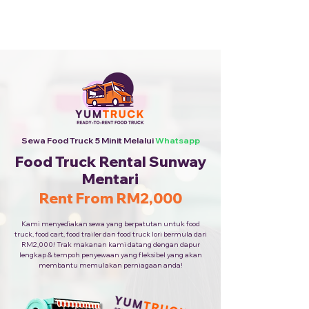
Sewa Food Truck Termurah ·
Hubungi Kami
+6010-253
9688
Sewa Food Truck 5 Minit Melalui
Whatsapp
Food Truck Rental Sunway
Mentari
Rent From RM2,000
Kami menyediakan sewa yang berpatutan untuk food
truck, food cart, food trailer dan food truck lori bermula dari
RM2,000! Trak makanan kami datang dengan dapur
lengkap & tempoh penyewaan yang fleksibel yang akan
membantu memulakan perniagaan anda!