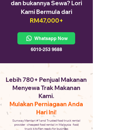
dan bukannya Sewa? Lori
Kami Bermula dari
RM47,000+
Whatsapp Now
6010-253 9688
Lebih 780+ Penjual Makanan
Menyewa Trak Makanan
Kami.
Mulakan Perniagaan Anda
Hari Ini!
Sunway Mentari #1 and Trusted food truck rental
provider · cheapest food rental in Malaysia · food
truck kitchen ready for business