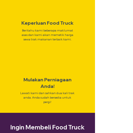
Keperluan Food Truck
Beritahu kami beberapa maklumat
asas dan kami akan memetik harga
sewa trak makanan terbaik kami.
Mulakan Perniagaan
Anda!
Lawati kami dan sahkan dua kali trak
anda. Anda sudah bersedia untuk
pergi!
Ingin Membeli Food Truck