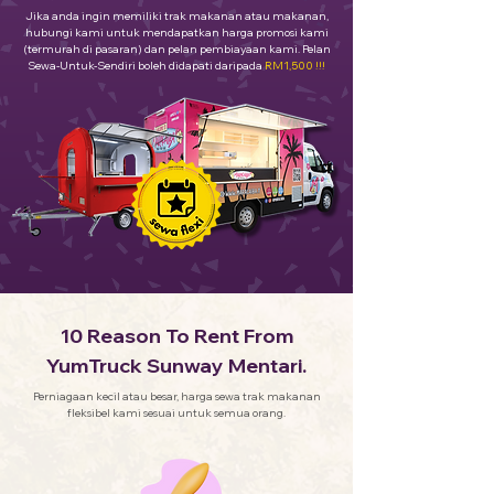
Jika anda ingin memiliki trak makanan atau makanan,
hubungi kami untuk mendapatkan harga promosi kami
(termurah di pasaran) dan pelan pembiayaan kami. Pelan
Sewa-Untuk-Sendiri boleh didapati daripada
RM1,500 !!!
10 Reason To Rent From
YumTruck Sunway Mentari.
Perniagaan kecil atau besar, harga sewa trak makanan
fleksibel kami sesuai untuk semua orang.