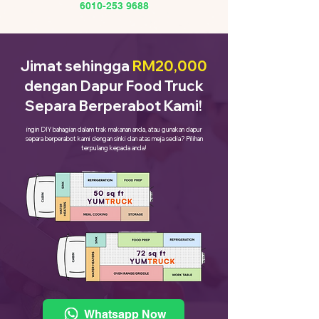
6010-253 9688
Jimat sehingga
RM20,000
dengan Dapur Food Truck
Separa Berperabot Kami!
ingin DIY bahagian dalam trak makanan anda, atau gunakan dapur
separa berperabot kami dengan sinki dan atas meja sedia? Pilihan
terpulang kepada anda!
Whatsapp Now