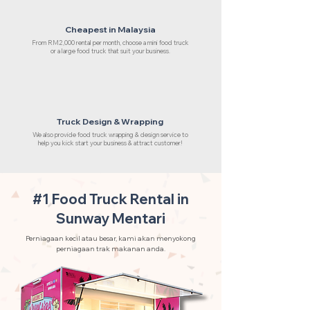
Cheapest in Malaysia
From RM2,000 rental per month, choose a mini food truck
or a large food truck that suit your business.
Truck Design & Wrapping
We also provide food truck wrapping & design service to
help you kick start your business & attract customer!
#1 Food Truck Rental in
Sunway Mentari
Perniagaan kecil atau besar, kami akan menyokong
perniagaan trak makanan anda.