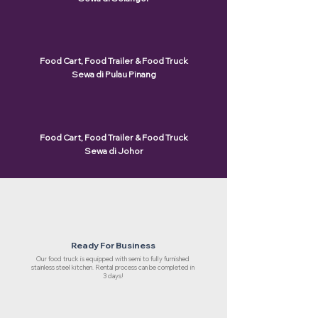
Food Cart, Food Trailer & Food Truck
Sewa di Pulau Pinang
Food Cart, Food Trailer & Food Truck
Sewa di Johor
Ready For Business
Our food truck is equipped with semi to fully furnished
stainless steel kitchen. Rental process can be completed in
3 days!